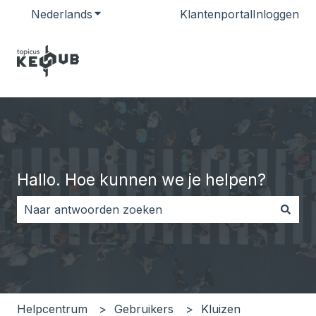
Nederlands
Submenu tonen voor vertalingen
Klantenportal
Inloggen
Hallo. Hoe kunnen we je helpen?
Er zijn geen suggesties want het zoekveld is leeg.
Helpcentrum
Gebruikers
Kluizen