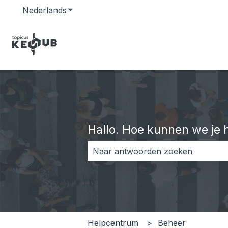
Nederlands
Submenu tonen voor vertalingen
Hallo. Hoe kunnen we je 
Er zijn geen suggesties want het z
Helpcentrum
Beheer