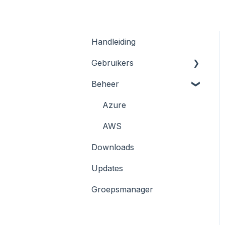
Handleiding
Gebruikers
Beheer
Registratie en Inloggen
Kluizen
Azure
KeyHub App/ 2FA
AWS
Downloads
Wachtwoord resetten
Updates
Browser extensie
Groepsmanager