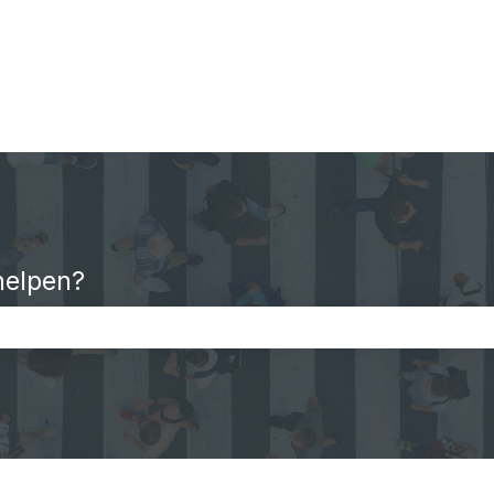
helpen?
oekveld is leeg.