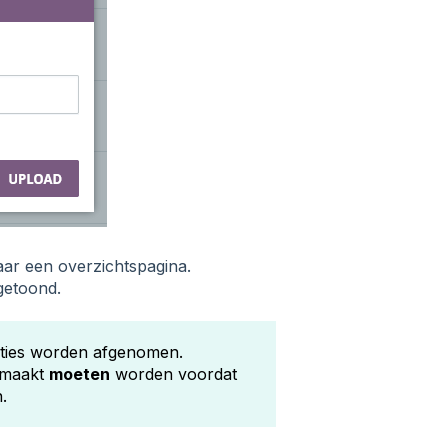
aar een overzichtspagina.
getoond.
ncties worden afgenomen.
gemaakt
moeten
worden voordat
.