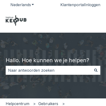
Nederlands
Submenu tonen voor vertalingen
Klantenportal
Inloggen
Hallo. Hoe kunnen we je helpen?
Er zijn geen suggesties want het zoekveld is leeg.
Helpcentrum
Gebruikers