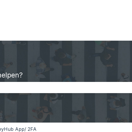
helpen?
oekveld is leeg.
eyHub App/ 2FA