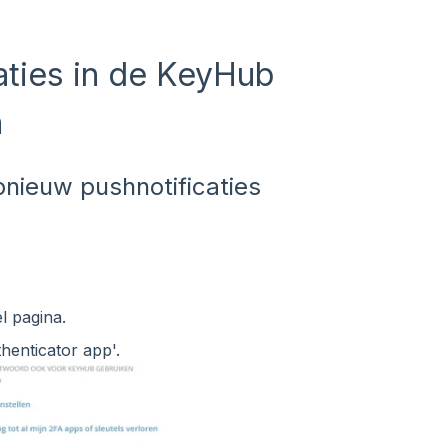
aties in de KeyHub
n
ieuw pushnotificaties
l pagina.
henticator app'.