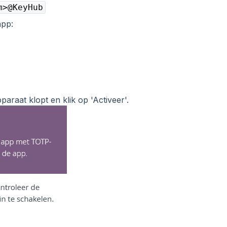
m>@KeyHub
app:
raat klopt en klik op 'Activeer'.