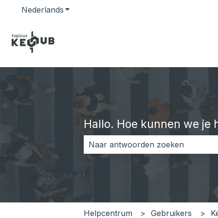
Nederlands
Submenu tonen voor vertalingen
Hallo. Hoe kunnen we je 
Er zijn geen suggesties want het z
Helpcentrum
Gebruikers
K