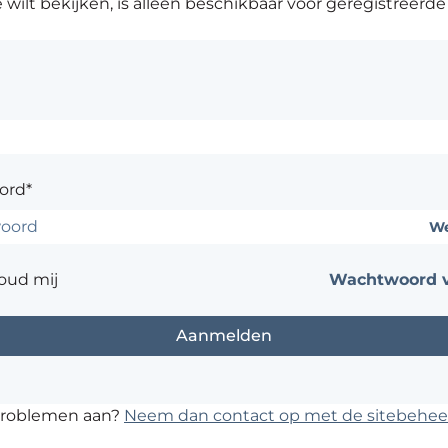
 wilt bekijken, is alleen beschikbaar voor geregistreerde
ord*
We
oud mij
Wachtwoord v
problemen aan?
Neem dan contact op met de sitebehee